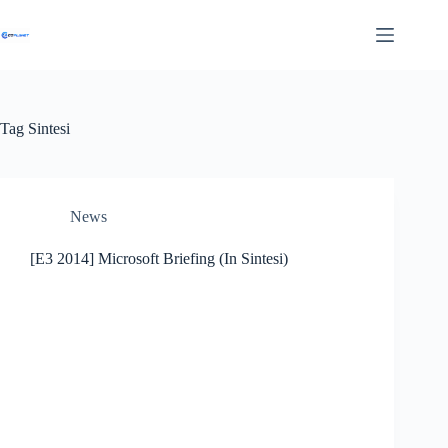
Salta
al
contenuto
Tag
Sintesi
News
[E3 2014] Microsoft Briefing (In Sintesi)