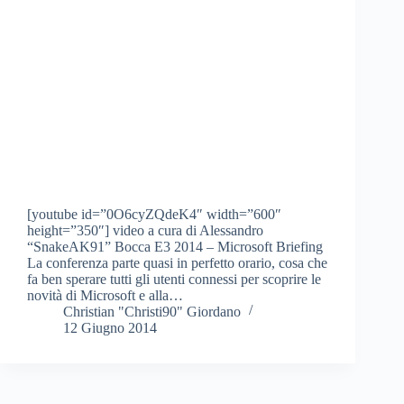
[youtube id=”0O6cyZQdeK4″ width=”600″
height=”350″] video a cura di Alessandro
“SnakeAK91” Bocca E3 2014 – Microsoft Briefing
La conferenza parte quasi in perfetto orario, cosa che
fa ben sperare tutti gli utenti connessi per scoprire le
novità di Microsoft e alla…
Christian "Christi90" Giordano
12 Giugno 2014