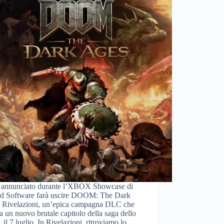
annunciato durante l’XBOX Showcase di
 id Software farà uscire DOOM: The Dark
| Rivelazioni, un’epica campagna DLC che
a un nuovo brutale capitolo della saga dello
, il 7 luglio. In Rivelazioni, ritroviamo lo