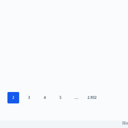
2
3
4
5
…
2.932
Ho