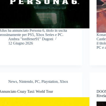
Atlus ha annunciato Persona 6, titolo in uscita
prossimamente per PS5, Xbox Series e PC.
Konami
Andrea "lordfener91" Dugoni
Castle
12 Giugno 2026
il tit
PC e a
News
,
Nintendo
,
PC
,
Playstation
,
Xbox
Annunciato Crazy Taxi: World Tour
DOOM:
Rivela