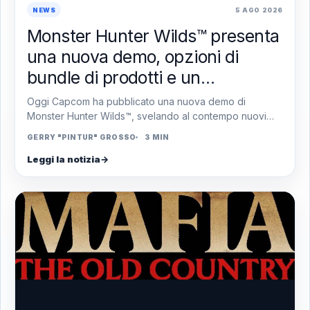
NEWS
5 AGO 2026
Monster Hunter Wilds™ presenta
una nuova demo, opzioni di
bundle di prodotti e un
campionato a livello globale
Oggi Capcom ha pubblicato una nuova demo di
Monster Hunter Wilds™, svelando al contempo nuovi
bundle di prodotto e annunciando che il Monster
GERRY "PINTUR" GROSSO
3 MIN
Hunter…
Leggi la notizia
→