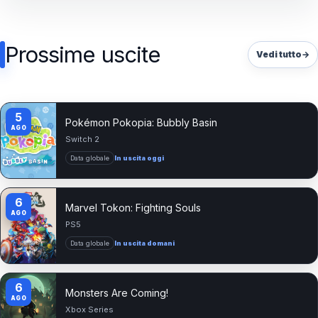
Prossime uscite
Vedi tutto
→
5
Pokémon Pokopia: Bubbly Basin
AGO
Switch 2
Data globale
In uscita oggi
6
Marvel Tokon: Fighting Souls
AGO
PS5
Data globale
In uscita domani
6
Monsters Are Coming!
AGO
Xbox Series