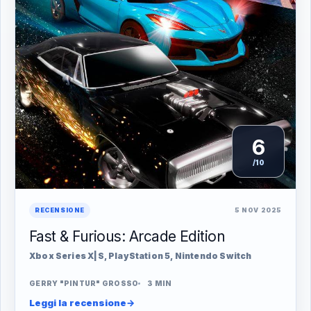
6
/10
RECENSIONE
5 NOV 2025
Fast & Furious: Arcade Edition
Xbox Series X|S, PlayStation 5, Nintendo Switch
GERRY "PINTUR" GROSSO
3 MIN
Leggi la recensione
→