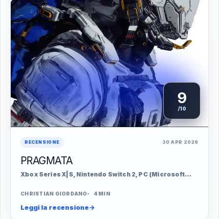
9
/10
RECENSIONE
30 APR 2026
PRAGMATA
Xbox Series X|S, Nintendo Switch 2, PC (Microsoft
Windows), PlayStation 5
CHRISTIAN GIORDANO
4 MIN
Leggi la recensione
→