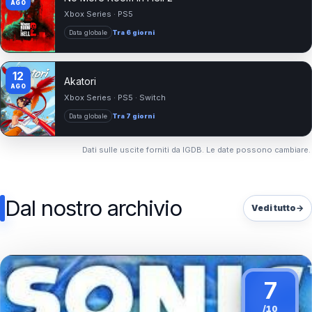
AGO
Xbox Series · PS5
Data globale
Tra 6 giorni
12
Akatori
AGO
Xbox Series · PS5 · Switch
Data globale
Tra 7 giorni
Dati sulle uscite forniti da
IGDB
. Le date possono cambiare.
Dal nostro archivio
Vedi tutto
→
7
/10