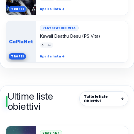
Apri la lista
→
TROFEI
PLAYSTATION VITA
Kawaii Deathu Desu (PS Vita)
CoPlaNet
0
trofei
Apri la lista
→
TROFEI
Ultime liste
Tutte le liste
→
Obiettivi
obiettivi
XBOX ONE