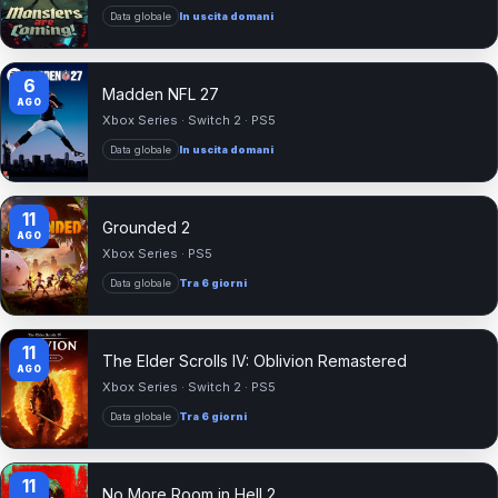
Data globale
In uscita domani
6
Madden NFL 27
AGO
Xbox Series · Switch 2 · PS5
Data globale
In uscita domani
11
Grounded 2
AGO
Xbox Series · PS5
Data globale
Tra 6 giorni
11
The Elder Scrolls IV: Oblivion Remastered
AGO
Xbox Series · Switch 2 · PS5
Data globale
Tra 6 giorni
11
No More Room in Hell 2