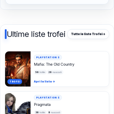
Ultime liste trofei
Tutte le liste Trofei
→
PLAYSTATION 5
Mafia: The Old Country
56
trofei
26
nascosti
Apri la lista
→
TROFEI
PLAYSTATION 5
Pragmata
36
trofei
9
nascosti