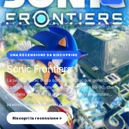
UNA RECENSIONE DA RISCOPRIRE
Sonic Frontiers
La serie di Sonic è una sorta di spartiacque generazionale
tra due tipi di giocatori. Quelli nati negli anni 80-90, che
ricordano i tempi in cui una mascotte era essenziale…
28 NOVEMBRE 2022
5 MIN DI LETTURA
Riscopri la recensione
→