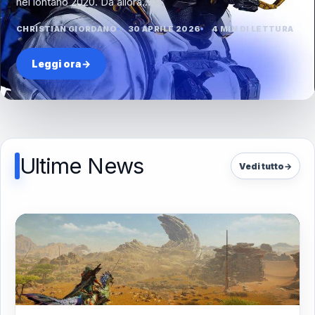
nel lontano 2020. Da allora…
CHRISTIAN GIORDANO
30 APRILE 2026
4 MIN DI LETTURA
Leggi ora
→
Ultime News
Vedi tutto
→