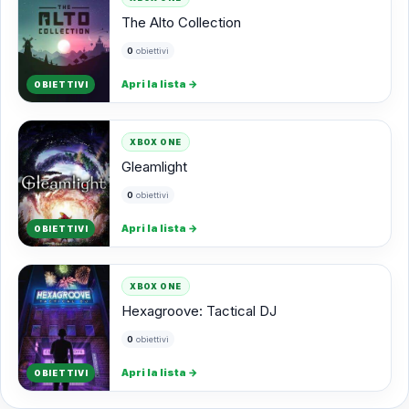
The Alto Collection
0
obiettivi
Apri la lista
→
OBIETTIVI
XBOX ONE
Gleamlight
0
obiettivi
Apri la lista
→
OBIETTIVI
XBOX ONE
Hexagroove: Tactical DJ
0
obiettivi
Apri la lista
→
OBIETTIVI