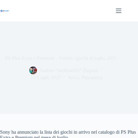
Salta
al
contenuto
PS Plus Extra e Premium – Svelati i giochi di luglio 2025
Andrea "lordfener91" Dugoni
13 Luglio 2025
News
,
Playstation
Sony ha annunciato la lista dei giochi in arrivo nel catalogo di PS Plus
Extra e Premium nel mese di luglio.