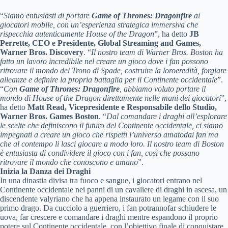
“
Siamo entusiasti di portare
Game of Thrones: Dragonfire
ai
giocatori mobile, con un’esperienza strategica immersiva che
rispecchia autenticamente House of the Dragon
”, ha detto
JB
Perrette, CEO e Presidente, Global Streaming and Games,
Warner Bros. Discovery
. “
Il nostro team di Warner Bros. Boston ha
fatto un lavoro incredibile nel creare un gioco dove i fan possono
ritrovare il mondo del Trono di Spade, costruire la loroeredità, forgiare
alleanze e definire la propria battaglia per il Continente occidentale
”.
“
Con
Game of Thrones: Dragonfire
, abbiamo voluto portare il
mondo di House of the Dragon direttamente nelle mani dei giocatori
”,
ha detto
Matt Read, Vicepresidente e Responsabile dello Studio,
Warner Bros. Games Boston
. “
Dal comandare i draghi all’esplorare
le scelte che definiscono il futuro del Continente occidentale, ci siamo
impegnati a creare un gioco che rispetti l’universo amatodai fan ma
che al contempo li lasci giocare a modo loro. Il nostro team di Boston
è entusiasta di condividere il gioco con i fan, così che possano
ritrovare il mondo che conoscono e amano
”.
Inizia la Danza dei Draghi
In una dinastia divisa tra fuoco e sangue, i giocatori entrano nel
Continente occidentale nei panni di un cavaliere di draghi in ascesa, un
discendente valyriano che ha appena instaurato un legame con il suo
primo drago. Da cucciolo a guerriero, i fan potrannofar schiudere le
uova, far crescere e comandare i draghi mentre espandono il proprio
potere sul Continente occidentale, con l’obiettivo finale di conquistare