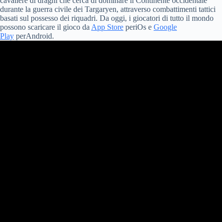
cavaliere di draghi che cerca di dominare il Continente occidentale
durante la guerra civile dei Targaryen, attraverso combattimenti tattici
basati sul possesso dei riquadri. Da oggi, i giocatori di tutto il mondo
possono scaricare il gioco da
App Store
periOs e
Google
Play
perAndroid.