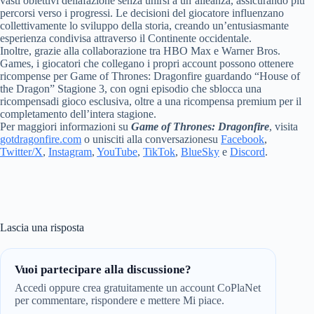
vasti obiettivi dellafazione senza unirsi a un’alleanza, assicurando più
percorsi verso i progressi. Le decisioni del giocatore influenzano
collettivamente lo sviluppo della storia, creando un’entusiasmante
esperienza condivisa attraverso il Continente occidentale.
Inoltre, grazie alla collaborazione tra HBO Max e Warner Bros.
Games, i giocatori che collegano i propri account possono ottenere
ricompense per Game of Thrones: Dragonfire guardando “House of
the Dragon” Stagione 3, con ogni episodio che sblocca una
ricompensadi gioco esclusiva, oltre a una ricompensa premium per il
completamento dell’intera stagione.
Per maggiori informazioni su
Game of Thrones: Dragonfire
, visita
gotdragonfire.com
o unisciti alla conversazionesu
Facebook
,
Twitter/X
,
Instagram
,
YouTube
,
TikTok
,
BlueSky
e
Discord
.
Lascia una risposta
Vuoi partecipare alla discussione?
Accedi oppure crea gratuitamente un account CoPlaNet
per commentare, rispondere e mettere Mi piace.