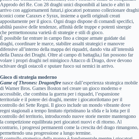
Approdo del Re. Con 28 draghi unici disponibili al lancio e altri in
arrivo con aggiornamenti futuri,i giocatori potranno collezionare draghi
iconici come Caraxes e Syrax, insieme a quelli originali creati
appositamente per il gioco. Ogni drago dispone di comandi specifici,
abilità passive delle tendenze, affinità delle truppe e potenti sinergie
che permettonouna varietà di strategie e stili di gioco.
È possibile far entrare in campo fino a cinque armate guidate dai
draghi, coordinare le marce, stabilire assalti strategici e manovre
difensive all’interno della mappa dei riquadri, dando vita all’intensità
della Danza dei Draghi. Oltre al campo di battaglia,i fan possono far
volare i propri draghi nel minigioco Attacco di Drago, dove devono
schivare degli ostacoli e sputare fuoco sui nemici in arrivo.
Gioco di strategia moderno
Game of Thrones: Dragonfire
nasce dall’esperienza strategica mobile
di Warner Bros. Games Boston nel creare un gioco moderno e
accessibile, che combina la guerra per i riquadri, l’espansione
territoriale e il potere dei draghi, mentre i giocatorilottano per il
controllo dei Sette Regni. Il gioco include un mondo vibrante dove
regni stagionali a tempo limitato ripristinano la sfida e la lotta per il
controllo del territorio, introducendo nuove storie mentre mantengono
la competizione equilibrata peri giocatori nuovi e di ritorno. Al
contrario, i progressi permanenti come la crescita del drago rimangono,
permettendo una progressione a lungo termine.
Il controllo strategico della mappa è fondamentale mentre i giocatori