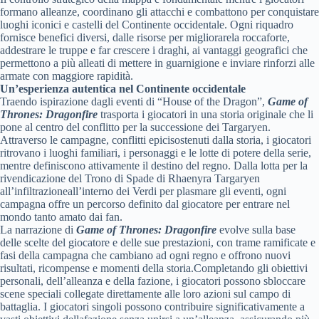
formano alleanze, coordinano gli attacchi e combattono per conquistare
luoghi iconici e castelli del Continente occidentale. Ogni riquadro
fornisce benefici diversi, dalle risorse per migliorarela roccaforte,
addestrare le truppe e far crescere i draghi, ai vantaggi geografici che
permettono a più alleati di mettere in guarnigione e inviare rinforzi alle
armate con maggiore rapidità.
Un’esperienza autentica nel Continente occidentale
Traendo ispirazione dagli eventi di “House of the Dragon”,
Game of
Thrones: Dragonfire
trasporta i giocatori in una storia originale che li
pone al centro del conflitto per la successione dei Targaryen.
Attraverso le campagne, conflitti epicisostenuti dalla storia, i giocatori
ritrovano i luoghi familiari, i personaggi e le lotte di potere della serie,
mentre definiscono attivamente il destino del regno. Dalla lotta per la
rivendicazione del Trono di Spade di Rhaenyra Targaryen
all’infiltrazioneall’interno dei Verdi per plasmare gli eventi, ogni
campagna offre un percorso definito dal giocatore per entrare nel
mondo tanto amato dai fan.
La narrazione di
Game of Thrones: Dragonfire
evolve sulla base
delle scelte del giocatore e delle sue prestazioni, con trame ramificate e
fasi della campagna che cambiano ad ogni regno e offrono nuovi
risultati, ricompense e momenti della storia.Completando gli obiettivi
personali, dell’alleanza e della fazione, i giocatori possono sbloccare
scene speciali collegate direttamente alle loro azioni sul campo di
battaglia. I giocatori singoli possono contribuire significativamente a