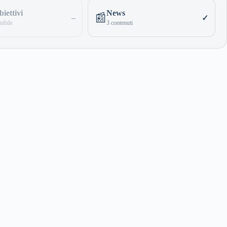
iettivi
News
📰
–
✓
ibile
3 contenuti