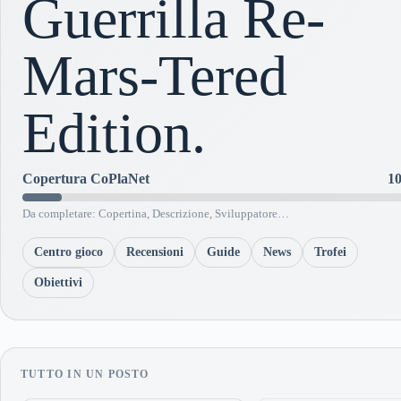
Guerrilla Re-
Mars-Tered
Edition.
Copertura CoPlaNet
1
Da completare: Copertina, Descrizione, Sviluppatore…
Centro gioco
Recensioni
Guide
News
Trofei
Obiettivi
TUTTO IN UN POSTO