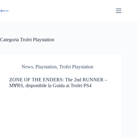
Salta
al
contenuto
Categoria
Trofei Playstation
News
,
Playstation
,
Trofei Playstation
ZONE OF THE ENDERS: The 2nd RUNNER –
M∀RS, disponibile la Guida ai Trofei PS4