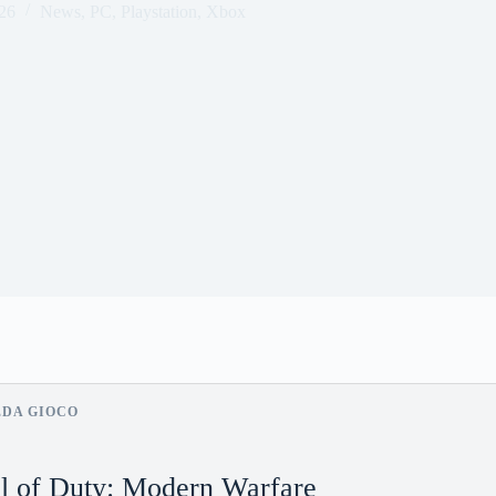
26
News
,
PC
,
Playstation
,
Xbox
EDA GIOCO
l of Duty: Modern Warfare