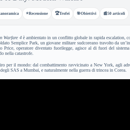
⭐
🏆
anoramica
Recensione
Trofei
🎯
Obiettivi
📰
50 articoli
n Warfare 4
è ambientato in un conflitto globale in rapida escalation, 
Soldato Semplice Park, un giovane militare sudcoreano travolto da un’i
ano Price, operatore diventato fuorilegge, agisce al di fuori del sist
o nella catastrofe.
iro per il mondo: dal combattimento ravvicinato a New York, agli adren
rni degli SAS a Mumbai, e naturalmente nella guerra di trincea in Corea.