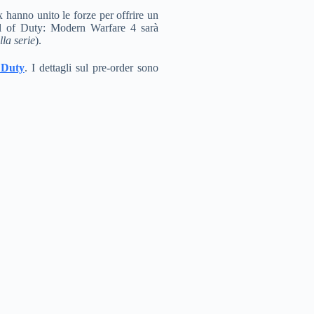
 hanno unito le forze per offrire un
Call of Duty: Modern Warfare 4 sarà
lla serie
).
f Duty
. I dettagli sul pre-order sono