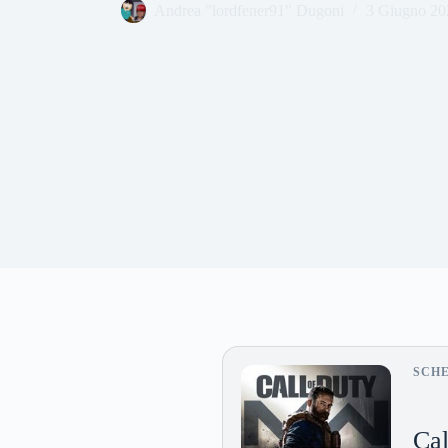
Andrea "lordfener91" Dugoni
3 Giugno 20
SCH
Cal