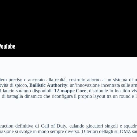
tem preciso e ancorato alla realtà, costruito attorno a un sistema di
ovità di spicco,
Ballistic Authority
: un’innovazione incentrata sulle ar
l lancio saranno disponibili
12 mappe Core
, distribuite in location v
i battaglia dinamico che riconfigura il proprio layout tra un round e l
action definitiva di Call of Duty, calando giocatori singoli e squad
azione si svolge in modo sempre diverso. Ulteriori dettagli su DMZ sar