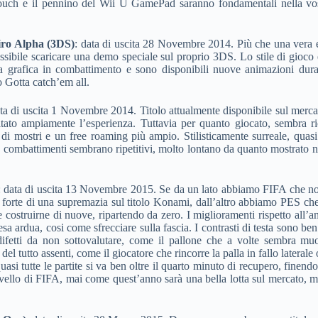
touch e il pennino del Wii U GamePad saranno fondamentali nella vost
ro Alpha (3DS)
: data di uscita 28 Novembre 2014. Più che una vera e
sibile scaricare una demo speciale sul proprio 3DS. Lo stile di gioco
a grafica in combattimento e sono disponibili nuove animazioni duran
o Gotta catch’em all.
ata di uscita 1 Novembre 2014. Titolo attualmente disponibile sul mercat
mitato ampiamente l’esperienza. Tuttavia per quanto giocato, sembra 
 di mostri e un free roaming più ampio. Stilisticamente surreale, quasi
 I combattimenti sembrano ripetitivi, molto lontano da quanto mostrato ne
: data di uscita 13 Novembre 2015. Se da un lato abbiamo FIFA che non 
i, forte di una supremazia sul titolo Konami, dall’altro abbiamo PES che
 costruirne di nuove, ripartendo da zero. I miglioramenti rispetto all’
a ardua, cosi come sfrecciare sulla fascia. I contrasti di testa sono ben 
ifetti da non sottovalutare, come il pallone che a volte sembra muo
l tutto assenti, come il giocatore che rincorre la palla in fallo laterale o l
uasi tutte le partite si va ben oltre il quarto minuto di recupero, finendo
ivello di FIFA, mai come quest’anno sarà una bella lotta sul mercato, ma