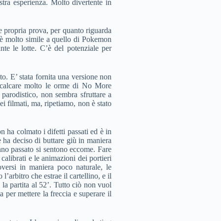
ra esperienza. Molto divertente in
 propria prova, per quanto riguarda
 è molto simile a quello di Pokemon
te le lotte. C’è del potenziale per
o. E’ stata fornita una versione non
ricalcare molto le orme di No More
 parodistico, non sembra sfruttare a
i filmati, ma, ripetiamo, non è stato
ha colmato i difetti passati ed è in
 ha deciso di buttare giù in maniera
anno passato si sentono eccome. Fare
calibrati e le animazioni dei portieri
versi in maniera poco naturale, le
’arbitro che estrae il cartellino, e il
 la partita al 52’. Tutto ciò non vuol
 per mettere la freccia e superare il