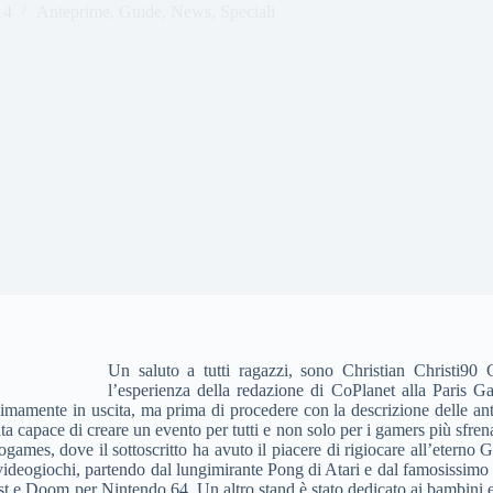
14
Anteprime
,
Guide
,
News
,
Speciali
Un saluto a tutti ragazzi, sono Christian Christi90
l’esperienza della redazione di CoPlanet alla Paris G
simamente in uscita, ma prima di procedere con la descrizione delle ant
 capace di creare un evento per tutti e non solo per i gamers più sfrenat
eogames, dove il sottoscritto ha avuto il piacere di rigiocare all’eter
 videogiochi, partendo dal lungimirante Pong di Atari e dal famosissim
t e Doom per Nintendo 64. Un altro stand è stato dedicato ai bambini e a