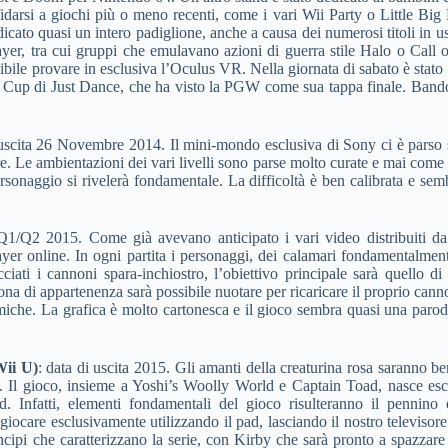
darsi a giochi più o meno recenti, come i vari Wii Party o Little Big Pl
dicato quasi un intero padiglione, anche a causa dei numerosi titoli in
yer, tra cui gruppi che emulavano azioni di guerra stile Halo o Call o
ibile provare in esclusiva l’Oculus VR. Nella giornata di sabato è stat
ld Cup di Just Dance, che ha visto la PGW come sua tappa finale. Bando
 uscita 26 Novembre 2014. Il mini-mondo esclusiva di Sony ci è parso 
re. Le ambientazioni dei vari livelli sono parse molto curate e mai come 
onaggio si rivelerà fondamentale. La difficoltà è ben calibrata e sem
 Q1/Q2 2015. Come già avevano anticipato i vari video distribuiti d
ayer online. In ogni partita i personaggi, dei calamari fondamentalmen
ciati i cannoni spara-inchiostro, l’obiettivo principale sarà quello di
zona di appartenenza sarà possibile nuotare per ricaricare il proprio can
iche. La grafica è molto cartonesca e il gioco sembra quasi una parodia
ii U)
: data di uscita 2015. Gli amanti della creaturina rosa saranno ben
. Il gioco, insieme a Yoshi’s Woolly World e Captain Toad, nasce escl
. Infatti, elementi fondamentali del gioco risulteranno il pennin
iocare esclusivamente utilizzando il pad, lasciando il nostro televisore
rincipi che caratterizzano la serie, con Kirby che sarà pronto a spazzar