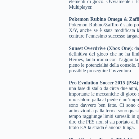
elementi di gioco. Ovviamente il 
Multiplayer.
Pokemon Rubino Omega & Zaffi
Pokemon Rubino/Zaffiro è stato pos
X/Y, anche se è stata modificata l
centrare l’ennesimo successo targat
Sunset Overdrive (Xbox One)
: d
definitiva del gioco che ne ha li
Heroes, tanta ironia con l’aggiunta
pieno le potenzialità della console.
possibile proseguire l’avventura.
Pro Evolution Soccer 2015 (PS4)
una fase di stallo da circa due ann
importante le meccaniche di gioco e
uno slalom palla al piede è un’impres
sono davvero ben fatte. Ci sono d
animazioni a palla ferma sono quasi de
tempo raggiunge limiti surreali: in q
dire che PES non si sia portato al l
titolo EA la strada è ancora lunga.