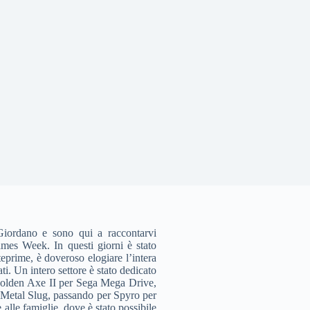
 Giordano e sono qui a raccontarvi
ames Week. In questi giorni è stato
eprime, è doveroso elogiare l’intera
i. Un intero settore è stato dedicato
no Golden Axe II per Sega Mega Drive,
o Metal Slug, passando per Spyro per
lle famiglie, dove è stato possibile