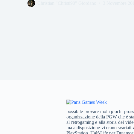
Christian "Christi90" Giordano
3 Novembre 20
possibile provare molti giochi pros
organizzazione della PGW che è stata
al retrogaming e alla storia del vid
ma a disposizione vi erano svariati
PlayStation, Half-Life per Dreamcas