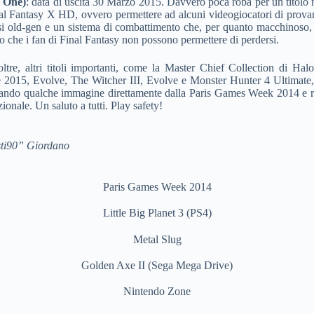
x One)
: data di uscita 30 Marzo 2015. Davvero poca roba per un titolo
al Fantasy X HD, ovvero permettere ad alcuni videogiocatori di provare
si old-gen e un sistema di combattimento che, per quanto macchinoso, 
olo che i fan di Final Fantasy non possono permettere di perdersi.
inoltre, altri titoli importanti, come la Master Chief Collection di H
 2015, Evolve, The Witcher III, Evolve e Monster Hunter 4 Ultimate, tu
gando qualche immagine direttamente dalla Paris Games Week 2014 e ri
ionale. Un saluto a tutti. Play safety!
sti90” Giordano
Paris Games Week 2014
Little Big Planet 3 (PS4)
Metal Slug
Golden Axe II (Sega Mega Drive)
Nintendo Zone