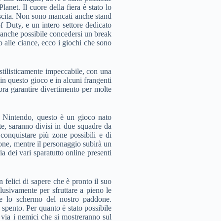
anet. Il cuore della fiera è stato lo
 uscita. Non sono mancati anche stand
f Duty, e un intero settore dedicato
o anche possibile concedersi un break
 alle ciance, ecco i giochi che sono
stilisticamente impeccabile, con una
in questo gioco e in alcuni frangenti
bra garantire divertimento per molte
a Nintendo, questo è un gioco nato
te, saranno divisi in due squadre da
 conquistare più zone possibili e di
none, mentre il personaggio subirà un
 dei vari sparatutto online presenti
 felici di sapere che è pronto il suo
usivamente per sfruttare a pieno le
o e lo schermo del nostro paddone.
 spento. Per quanto è stato possibile
e via i nemici che si mostreranno sul