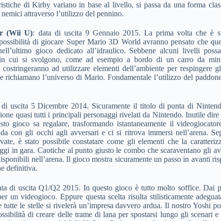
ristiche di Kirby variano in base al livello, si passa da una forma cl
 nemici attraverso l’utilizzo del pennino.
r (Wii U)
: data di uscita 9 Gennaio 2015. La prima volta che è stat
possibilità di giocare Super Mario 3D World avranno pensato che que
nell’ultimo gioco dedicato all’idraulico. Sebbene alcuni livelli possano
à in cui si svolgono, come ad esempio a bordo di un carro da minie
o costringeranno ad utilizzare elementi dell’ambiente per respingere gli
e richiamano l’universo di Mario. Fondamentale l’utilizzo del paddone a
 di uscita 5 Dicembre 2014. Sicuramente il titolo di punta di Nintendo
one quasi tutti i principali personaggi rivelati da Nintendo. Inutile dire
esto gioco sa regalare, trasformando istantaneamente il videogiocat
da con gli occhi agli avversari e ci si ritrova immersi nell’arena. Sepp
vate, è stato possibile constatare come gli elementi che la caratteriz
aggi in gara. Caotiche al punto giusto le combo che scaraventano gli av
disponibili nell’arena. Il gioco mostra sicuramente un passo in avanti r
e definitiva.
ata di uscita Q1/Q2 2015. In questo gioco è tutto molto soffice. Dai pe
ta per un videogioco. Eppure questa scelta risulta stilisticamente adegu
tutte le stelle si rivelerà un’impresa davvero ardua. Il nostro Yoshi pos
sibilità di creare delle trame di lana per spostarsi lungo gli scenari e 