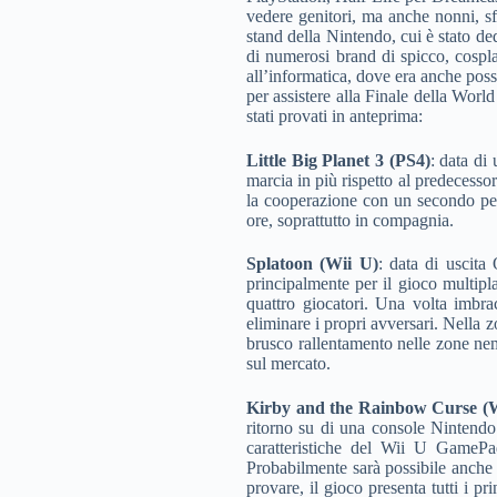
vedere genitori, ma anche nonni, sfi
stand della Nintendo, cui è stato de
di numerosi brand di spicco, cospla
all’informatica, dove era anche poss
per assistere alla Finale della Wor
stati provati in anteprima:
Little Big Planet 3 (PS4)
: data di
marcia in più rispetto al predecesso
la cooperazione con un secondo pers
ore, soprattutto in compagnia.
Splatoon (Wii U)
: data di uscita
principalmente per il gioco multipl
quattro giocatori. Una volta imbrac
eliminare i propri avversari. Nella 
brusco rallentamento nelle zone nem
sul mercato.
Kirby and the Rainbow Curse (W
ritorno su di una console Nintendo
caratteristiche del Wii U GamePad
Probabilmente sarà possibile anche g
provare, il gioco presenta tutti i p