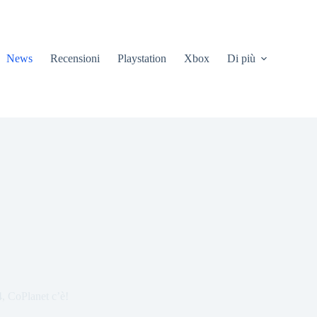
News
Recensioni
Playstation
Xbox
Di più
 CoPlanet c’è!