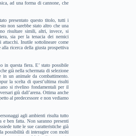
assica, ad una forma di cannone, che
o presentato questo titolo, tutti i
sto non sarebbe stato altro che una
 risultare simili, altri, invece, si
ra, sia per la tenacia dei nemici
 attacchi. Inutile sottolineare come
lla ricerca della giusta prospettiva
 in questa fiera. E’ stato possibile
 che già nella schermata di selezione
ore in un animale da combattimento.
ur la scelta di quest’ultima risulti
zano si rivelino fondamentali per il
versari giù dall’arena. Ottima anche
ispetto al predecessore e non vediamo
rsonaggi agli ambienti risulta tutto
ata e ben fatta. Non saranno presenti
siede tutte le sue caratteristiche già
la possibilità di interagire con molti