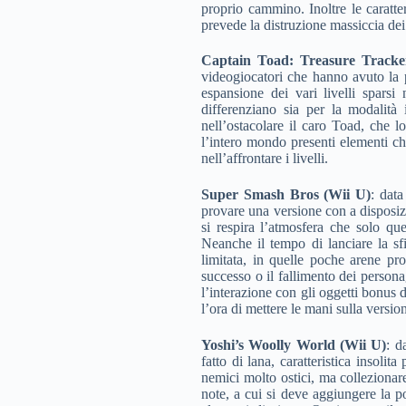
proprio cammino. Inoltre le caratte
prevede la distruzione massiccia dei
Captain Toad: Treasure Tracke
videogiocatori che hanno avuto la 
espansione dei vari livelli sparsi 
differenziano sia per la modalit
nell’ostacolare il caro Toad, che l
l’intero mondo presenti elementi ch
nell’affrontare i livelli.
Super Smash Bros (Wii U)
: data
provare una versione con a disposizi
si respira l’atmosfera che solo qu
Neanche il tempo di lanciare la sfi
limitata, in quelle poche arene pro
successo o il fallimento dei person
l’interazione con gli oggetti bonus 
l’ora di mettere le mani sulla version
Yoshi’s Woolly World (Wii U)
: d
fatto di lana, caratteristica insoli
nemici molto ostici, ma collezionare 
note, a cui si deve aggiungere la pos