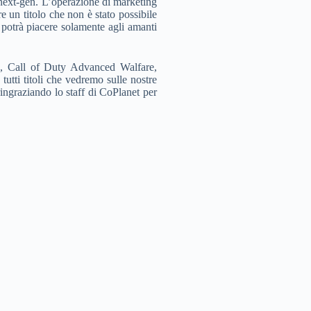
 next-gen. L’operazione di marketing
 un titolo che non è stato possibile
potrà piacere solamente agli amanti
alo, Call of Duty Advanced Walfare,
tti titoli che vedremo sulle nostre
ngraziando lo staff di CoPlanet per