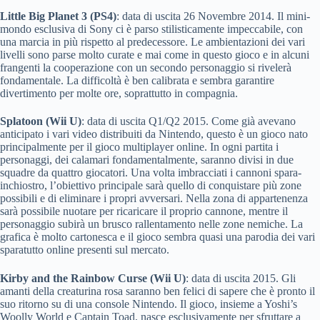
Little Big Planet 3 (PS4)
: data di uscita 26 Novembre 2014. Il mini-
mondo esclusiva di Sony ci è parso stilisticamente impeccabile, con
una marcia in più rispetto al predecessore. Le ambientazioni dei vari
livelli sono parse molto curate e mai come in questo gioco e in alcuni
frangenti la cooperazione con un secondo personaggio si rivelerà
fondamentale. La difficoltà è ben calibrata e sembra garantire
divertimento per molte ore, soprattutto in compagnia.
Splatoon (Wii U)
: data di uscita Q1/Q2 2015. Come già avevano
anticipato i vari video distribuiti da Nintendo, questo è un gioco nato
principalmente per il gioco multiplayer online. In ogni partita i
personaggi, dei calamari fondamentalmente, saranno divisi in due
squadre da quattro giocatori. Una volta imbracciati i cannoni spara-
inchiostro, l’obiettivo principale sarà quello di conquistare più zone
possibili e di eliminare i propri avversari. Nella zona di appartenenza
sarà possibile nuotare per ricaricare il proprio cannone, mentre il
personaggio subirà un brusco rallentamento nelle zone nemiche. La
grafica è molto cartonesca e il gioco sembra quasi una parodia dei vari
sparatutto online presenti sul mercato.
Kirby and the Rainbow Curse (Wii U)
: data di uscita 2015. Gli
amanti della creaturina rosa saranno ben felici di sapere che è pronto il
suo ritorno su di una console Nintendo. Il gioco, insieme a Yoshi’s
Woolly World e Captain Toad, nasce esclusivamente per sfruttare a