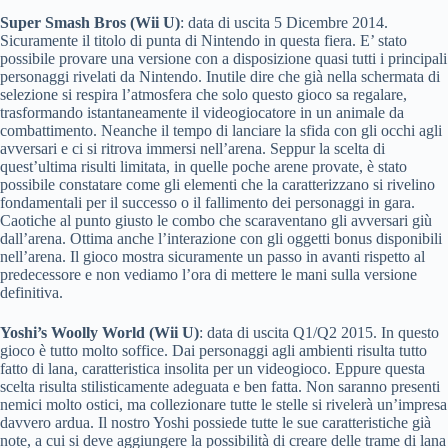
Super Smash Bros (Wii U)
: data di uscita 5 Dicembre 2014.
Sicuramente il titolo di punta di Nintendo in questa fiera. E’ stato
possibile provare una versione con a disposizione quasi tutti i principali
personaggi rivelati da Nintendo. Inutile dire che già nella schermata di
selezione si respira l’atmosfera che solo questo gioco sa regalare,
trasformando istantaneamente il videogiocatore in un animale da
combattimento. Neanche il tempo di lanciare la sfida con gli occhi agli
avversari e ci si ritrova immersi nell’arena. Seppur la scelta di
quest’ultima risulti limitata, in quelle poche arene provate, è stato
possibile constatare come gli elementi che la caratterizzano si rivelino
fondamentali per il successo o il fallimento dei personaggi in gara.
Caotiche al punto giusto le combo che scaraventano gli avversari giù
dall’arena. Ottima anche l’interazione con gli oggetti bonus disponibili
nell’arena. Il gioco mostra sicuramente un passo in avanti rispetto al
predecessore e non vediamo l’ora di mettere le mani sulla versione
definitiva.
Yoshi’s Woolly World (Wii U)
: data di uscita Q1/Q2 2015. In questo
gioco è tutto molto soffice. Dai personaggi agli ambienti risulta tutto
fatto di lana, caratteristica insolita per un videogioco. Eppure questa
scelta risulta stilisticamente adeguata e ben fatta. Non saranno presenti
nemici molto ostici, ma collezionare tutte le stelle si rivelerà un’impresa
davvero ardua. Il nostro Yoshi possiede tutte le sue caratteristiche già
note, a cui si deve aggiungere la possibilità di creare delle trame di lana