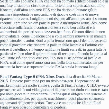
Se da un lato abbiamo FIFA che non ha colmato i difetti passati ed è in
una fase di stallo da circa due anni, forte di una supremazia sul titolo
Konami, dall’altro abbiamo PES che ha deciso di buttare giù in
maniera importante le meccaniche di gioco e costruirne di nuove,
ripartendo da zero. I miglioramenti rispetto all’anno passato si sentono
eccome. Fare uno slalom palla al piede è un’impresa ardua, cosi come
sfrecciare sulla fascia. I contrasti di testa sono ben calibrati e le
animazioni dei portieri sono davvero ben fatte. Ci sono difetti da non
sottovalutare, come il pallone che a volte sembra muoversi in maniera
poco naturale, le animazioni a palla ferma sono quasi del tutto assenti,
come il giocatore che rincorre la palla in fallo laterale o l’arbitro che
estrae il cartellino, e il tempo raggiunge limiti surreali: in quasi tutte le
partite si va ben oltre il quarto minuto di recupero, finendo la partita al
52’. Tutto ciò non vuol dire che PES non si sia portato al livello di
FIFA, mai come quest’anno sarà una bella lotta sul mercato, ma per
mettere la freccia e superare il titolo EA la strada è ancora lunga.
Final Fantasy Type-0 (PS4, Xbox One)
: data di uscita 30 Marzo
2015. Davvero poca roba per un titolo next-gen. L’operazione di
marketing sembra molto simile a quella di Final Fantasy X HD, ovvero
permettere ad alcuni videogiocatori di provare un titolo che non è stato
possibile giocare in precedenza. Grafica quasi old-gen e un sistema di
combattimento che, per quanto macchinoso, potrà piacere solamente
agli amanti del genere action. Tuttavia è un titolo che i fan di Final
Fantasy non possono permettere di perdersi.