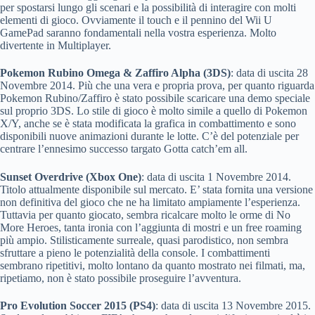
per spostarsi lungo gli scenari e la possibilità di interagire con molti
elementi di gioco. Ovviamente il touch e il pennino del Wii U
GamePad saranno fondamentali nella vostra esperienza. Molto
divertente in Multiplayer.
Pokemon Rubino Omega & Zaffiro Alpha (3DS)
: data di uscita 28
Novembre 2014. Più che una vera e propria prova, per quanto riguarda
Pokemon Rubino/Zaffiro è stato possibile scaricare una demo speciale
sul proprio 3DS. Lo stile di gioco è molto simile a quello di Pokemon
X/Y, anche se è stata modificata la grafica in combattimento e sono
disponibili nuove animazioni durante le lotte. C’è del potenziale per
centrare l’ennesimo successo targato Gotta catch’em all.
Sunset Overdrive (Xbox One)
: data di uscita 1 Novembre 2014.
Titolo attualmente disponibile sul mercato. E’ stata fornita una versione
non definitiva del gioco che ne ha limitato ampiamente l’esperienza.
Tuttavia per quanto giocato, sembra ricalcare molto le orme di No
More Heroes, tanta ironia con l’aggiunta di mostri e un free roaming
più ampio. Stilisticamente surreale, quasi parodistico, non sembra
sfruttare a pieno le potenzialità della console. I combattimenti
sembrano ripetitivi, molto lontano da quanto mostrato nei filmati, ma,
ripetiamo, non è stato possibile proseguire l’avventura.
Pro Evolution Soccer 2015 (PS4)
: data di uscita 13 Novembre 2015.