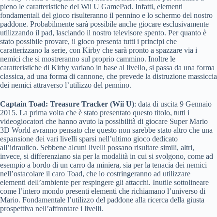
pieno le caratteristiche del Wii U GamePad. Infatti, elementi
fondamentali del gioco risulteranno il pennino e lo schermo del nostro
paddone. Probabilmente sarà possibile anche giocare esclusivamente
utilizzando il pad, lasciando il nostro televisore spento. Per quanto è
stato possibile provare, il gioco presenta tutti i principi che
caratterizzano la serie, con Kirby che sarà pronto a spazzare via i
nemici che si mostreranno sul proprio cammino. Inoltre le
caratteristiche di Kirby variano in base al livello, si passa da una forma
classica, ad una forma di cannone, che prevede la distruzione massiccia
dei nemici attraverso l’utilizzo del pennino.
Captain Toad: Treasure Tracker (Wii U)
: data di uscita 9 Gennaio
2015. La prima volta che è stato presentato questo titolo, tutti i
videogiocatori che hanno avuto la possibilità di giocare Super Mario
3D World avranno pensato che questo non sarebbe stato altro che una
espansione dei vari livelli sparsi nell’ultimo gioco dedicato
all’idraulico. Sebbene alcuni livelli possano risultare simili, altri,
invece, si differenziano sia per la modalità in cui si svolgono, come ad
esempio a bordo di un carro da miniera, sia per la tenacia dei nemici
nell’ostacolare il caro Toad, che lo costringeranno ad utilizzare
elementi dell’ambiente per respingere gli attacchi. Inutile sottolineare
come l’intero mondo presenti elementi che richiamano l’universo di
Mario. Fondamentale l’utilizzo del paddone alla ricerca della giusta
prospettiva nell’affrontare i livelli.