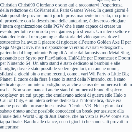
Christian Christi90 Giordano e sono qui a raccontarvi l’esperienza
della redazione di CoPlanet alla Paris Games Week. In questi giorni è
stato possibile provare molti giochi prossimamente in uscita, ma prima
di procedere con la descrizione delle anteprime, è doveroso elogiare
l’intera organizzazione della PGW che è stata capace di creare un
evento per tutti e non solo per i gamers più sfrenati. Un intero settore è
stato dedicato al retrogaming e alla storia del videogames, dove il
sottoscritto ha avuto il piacere di rigiocare all’eterno Golden Axe II per
Sega Mega Drive, ma a disposizione vi erano svariati videogiochi,
partendo dal lungimirante Pong di Atari e dal famosissimo Metal Slug,
passando per Spyro per PlayStation, Half-Life per Dreamcast e Doom
per Nintendo 64. Un altro stand è stato dedicato ai bambini e alle
famiglie, dove è stato possibile vedere genitori, ma anche nonni,
sfidarsi a giochi più o meno recenti, come i vari Wii Party o Little Big
Planet. Il cuore della fiera è stato lo stand della Nintendo, cui è stato
dedicato quasi un intero padiglione, anche a causa dei numerosi titoli in
uscita. Non sono mancati anche stand di numerosi brand di spicco,
cosplayer, tra cui gruppi che emulavano azioni di guerra stile Halo o
Call of Duty, e un intero settore dedicato all’informatica, dove era
anche possibile provare in esclusiva l’Oculus VR. Nella giornata di
sabato è stato anche possibile concedersi un break per assistere alla
Finale della World Cup di Just Dance, che ha visto la PGW come sua
tappa finale. Bando alle ciance, ecco i giochi che sono stati provati in
anteprima: