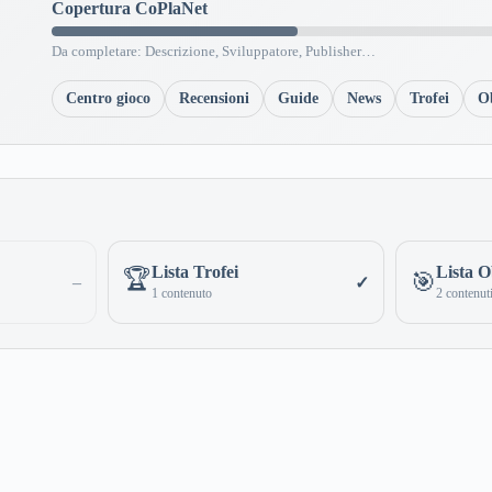
Copertura CoPlaNet
Da completare: Descrizione, Sviluppatore, Publisher…
Centro gioco
Recensioni
Guide
News
Trofei
Ob
Lista Trofei
Lista Ob
🏆
🎯
–
✓
1 contenuto
2 contenut