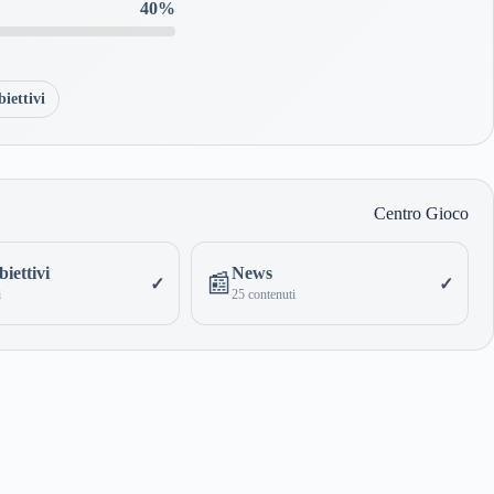
40%
iettivi
Centro Gioco
iettivi
News
📰
✓
✓
i
25 contenuti