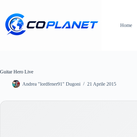
Salta
al
contenuto
Home
Guitar Hero Live
Andrea "lordfener91" Dugoni
21 Aprile 2015