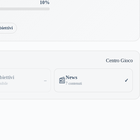
10%
iettivi
Centro Gioco
iettivi
News
📰
–
✓
ibile
7 contenuti