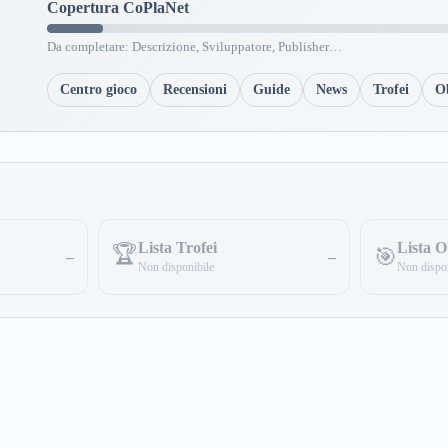
Copertura CoPlaNet
Da completare: Descrizione, Sviluppatore, Publisher…
Centro gioco
Recensioni
Guide
News
Trofei
Ob
Lista Trofei
Lista Ob
🏆
🎯
–
–
Non disponibile
Non dispon