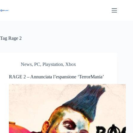
Salta
al
contenuto
Tag
Rage 2
News
,
PC
,
Playstation
,
Xbox
RAGE 2 – Annunciata l’espansione ‘TerrorMania’