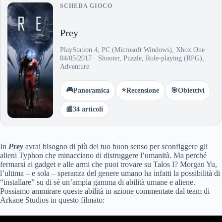
SCHEDA GIOCO
Prey
PlayStation 4, PC (Microsoft Windows), Xbox One ·
04/05/2017 · Shooter, Puzzle, Role-playing (RPG),
Adventure
🎮
⭐
Panoramica
Recensione
🎯
Obiettivi
📰
34 articoli
In
Prey
avrai bisogno di più del tuo buon senso per sconfiggere gli
alieni Typhon che minacciano di distruggere l’umanità. Ma perché
fermarsi ai gadget e alle armi che puoi trovare su Talos I? Morgan Yu,
l’ultima – e sola – speranza del genere umano ha infatti la possibilità di
“installare” su di sé un’ampia gamma di abilità umane e aliene.
Possiamo ammirare queste abilità in azione commentate dal team di
Arkane Studios in questo filmato: