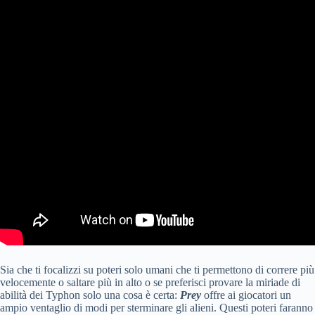
Sia che ti focalizzi su poteri solo umani che ti permettono di correre più
velocemente o saltare più in alto o se preferisci provare la miriade di
abilità dei Typhon solo una cosa è certa:
Prey
offre ai giocatori un
ampio ventaglio di modi per sterminare gli alieni. Questi poteri faranno