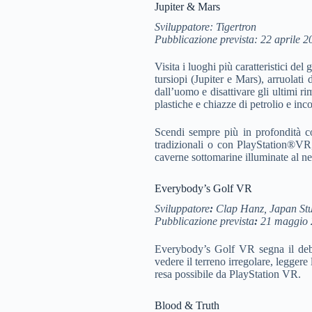
Jupiter & Mars
Sviluppatore: Tigertron
Pubblicazione prevista: 22 aprile 2
Visita i luoghi più caratteristici d
tursiopi (Jupiter e Mars), arruolati
dall’uomo e disattivare gli ultimi r
plastiche e chiazze di petrolio e inc
Scendi sempre più in profondità co
tradizionali o con PlayStation®VR
caverne sottomarine illuminate al n
Everybody’s Golf VR
Sviluppatore
:
Clap Hanz, Japan St
P
ubblicazione prevista
:
21 maggio 
Everybody’s Golf VR segna il debutt
vedere il terreno irregolare, legger
resa possibile da PlayStation VR.
Blood & Truth