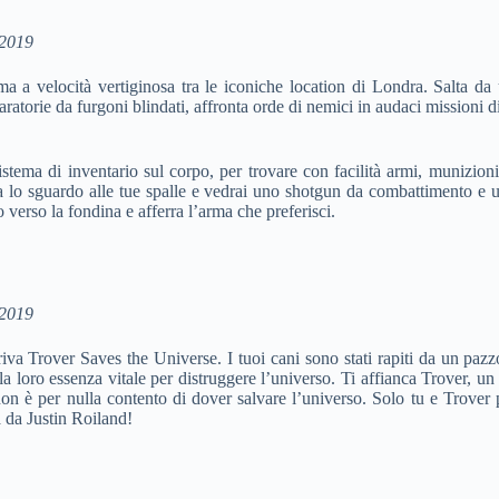
 2019
a a velocità vertiginosa tra le iconiche location di Londra. Salta da u
atorie da furgoni blindati, affronta orde di nemici in audaci missioni di
ma di inventario sul corpo, per trovare con facilità armi, munizioni e
tta lo sguardo alle tue spalle e vedrai uno shotgun da combattimento e 
 verso la fondina e afferra l’arma che preferisci.
 2019
iva Trover Saves the Universe. I tuoi cani sono stati rapiti da un pa
sa la loro essenza vitale per distruggere l’universo. Ti affianca Trover, 
n è per nulla contento di dover salvare l’universo. Solo tu e Trover po
 da Justin Roiland!