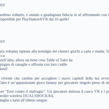
019
ambino solitario, e aiutalo a guadagnare fiducia in sé affrontando con l
 Disponibile per PlayStation®VR dal 16 aprile!
019
a roleplay ispirata alla nostalgia dei classici giochi a carta e matita. S
cca
ell’altra, allora sai bene cosa Table of Tales ha
gruppo di canaglie e affronta con loro i mille
land!
p vivente che cambia per accogliere i nuovi capitoli della tua avv
les è un’appassionate gioco fantasy per giocatore singolo pieno di strat
re “Eroi contro il malvagio”. Un giocatore indossa il casco VR e i pa
 controller wireless DUALSHOCK®4,
taglia a turni all’ultimo sangue.