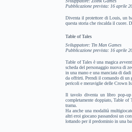
Sviluppatore: Zoink Games
Pubblicazione prevista: 16 aprile 2
Diventa il protettore di Louis, un b
questa storia che riscalda il cuore.
Table of Tales
Sviluppatore: Tin Man Games
Pubblicazione prevista: 16 aprile 2
Table of Tales è una magica avventur
scheda del personaggio nuova di ze
in una mano e una manciata di dadi n
da offrirti. Prendi il comando di un 
pericoli e meraviglie delle Crown Is
Il tavolo diventa un libro pop-u
completamente doppiato, Table of Ta
trama.
Ha anche una modalità multigiocato
altri eroi giocano passandosi un
lottando per il predominio in una bat