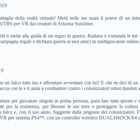
2019
aglia della realtà virtuale! Metti nelle tue mani il potere di un inte
/TBS per VR dai creatori di Arizona Sunshine.
 ti mette alla guida di un regno in guerra. Raduna e comanda le tue f
campagna regale e dichiara guerra ai tuoi amici in multigiocatore online.
19
e un falco tutto tuo e affrontare avventure con lui? E che ne dici di un f
ccia con te e ti aiuta a combattere contro i colonizzatori robot dandoti
ture per giocatore singolo in prima persona, puoi fare tutto questo e m
 per la resistenza, per liberare le sue terre e proteggere la cultura 
 falco e, con il suo aiuto, fuggirete dalla prigione dei colonizzatori. 
-VR per sistema PS4™, con un controller wireless DUALSHOCK®4 o 