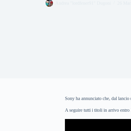
Andrea "lordfener91" Dugoni
26 Mar
Sony ha annunciato che, dal lancio (
A seguire tutti i titoli in arrivo entro