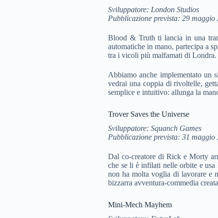
Sviluppatore: London Studios
Pubblicazione prevista: 29 maggio
Blood & Truth ti lancia in una tram
automatiche in mano, partecipa a spar
tra i vicoli più malfamati di Londra.
Abbiamo anche implementato un siste
vedrai una coppia di rivoltelle, ge
semplice e intuitivo: allunga la mano
Trover Saves the Universe
Sviluppatore: Squanch Games
Pubblicazione prevista: 31 maggio
Dal co-creatore di Rick e Morty arr
che se li è infilati nelle orbite e u
non ha molta voglia di lavorare e no
bizzarra avventura-commedia creata
Mini-Mech Mayhem