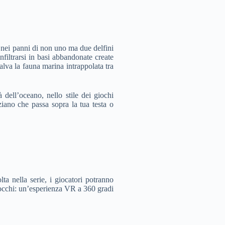
o nei panni di non uno ma due delfini
nfiltrarsi in basi abbandonate create
alva la fauna marina intrappolata tra
dell’oceano, nello stile dei giochi
ano che passa sopra la tua testa o
ta nella serie, i giocatori potranno
i occhi: un’esperienza VR a 360 gradi