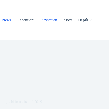
News
Recensioni
Playstation
Xbox
Di più
i i giochi in uscita nel 2019