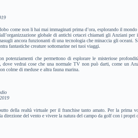
019
el globo come non li hai mai immaginati prima d’ora, esplorando il mond
 dall’organizzazione globale di antichi cetacei chiamati gli Anziani per i
imasugli ancora funzionanti di una tecnologia che minaccia gli oceani. S
ontra fantastiche creature sottomarine nei tuoi viaggi.
n potenziamenti che permettono di esplorare le misteriose profondità 
, dove vedrai cose che una normale TV non può darti, come un Anzi
eon colme di meduse e altra fauna marina.
udio
2019
o della realtà virtuale per il franchise tanto amato. Per la prima vol
e la direzione del vento e vivere la natura del campo da golf con i propr