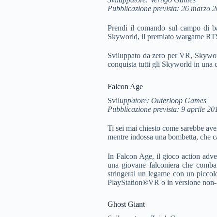
Pubblicazione prevista: 26 marzo 
Prendi il comando sul campo di batt
Skyworld, il premiato wargame RTS
Sviluppato da zero per VR, Skyworld
conquista tutti gli Skyworld in una 
Falcon Age
Svil
uppatore: Outerloop Games
Pubblicazione prevista: 9 aprile 20
Ti sei mai chiesto come sarebbe aver
mentre indossa una bombetta, che ca
In Falcon Age, il gioco action adven
una giovane falconiera che combatte
stringerai un legame con un piccolo
PlayStation®VR o in versione non
Ghost Giant