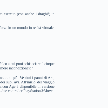
ro esercito (con anche i draghi!) in
orze in un mondo in realtà virtuale,
alco a cui puoi schiacciare il cinque
 amore incondizionato?
olto di più. Vestirai i panni di Ara,
dei suoi avi. All’inizio del viaggio
Falcon Age è disponibile in versione
due controller PlayStation®Move.